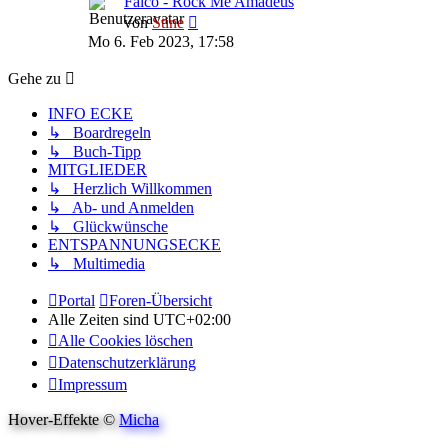
Falco - Rock Me Amadeus
Neuester
von
Stine
Beitrag
Mo 6. Feb 2023, 17:58
Gehe zu
INFO ECKE
↳ Boardregeln
↳ Buch-Tipp
MITGLIEDER
↳ Herzlich Willkommen
↳ Ab- und Anmelden
↳ Glückwünsche
ENTSPANNUNGSECKE
↳ Multimedia
Portal
Foren-Übersicht
Alle Zeiten sind
UTC+02:00
Alle Cookies löschen
Datenschutzerklärung
Impressum
Hover-Effekte ©
Micha