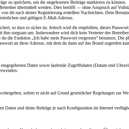
räge zu speichern, um die ungelesenen Beiträge markieren zu können.
reiber übermittelt werden. Dies betrifft — ohne Anspruch auf Vollstän
 von dir nach deiner Registrierung erstellten Nachrichten. Dein Benu
sönlichen und gültigen E-Mail-Adresse.
ert, so dass es sicher ist. Jedoch wird dir empfohlen, dieses Passwor
it ihm sorgsam um. Insbesondere wird dich kein Vertreter des Betreibe
nst du die Funktion „Ich habe mein Passwort vergessen“ benutzen. Di
asswort an diese Adresse, mit dem du dann auf das Board zugreifen kan
ng eingegebenen Daten sowie laufende Zugriffsdaten (Datum und Uhrze
verwenden.
eitergeben, sofern er nicht auf Grund gesetzlicher Regelungen zur Wei
en Daten und deine Beiträge je nach Konfiguration im Internet verfüg