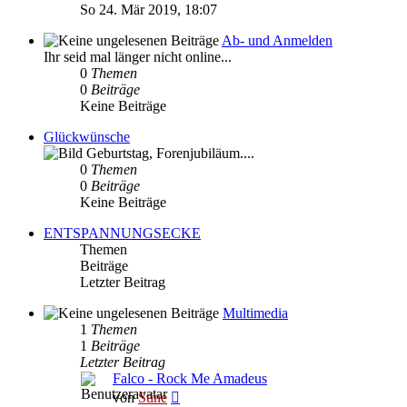
Beitrag
So 24. Mär 2019, 18:07
Ab- und Anmelden
Ihr seid mal länger nicht online...
0
Themen
0
Beiträge
Keine Beiträge
Glückwünsche
Geburtstag, Forenjubiläum....
0
Themen
0
Beiträge
Keine Beiträge
ENTSPANNUNGSECKE
Themen
Beiträge
Letzter Beitrag
Multimedia
1
Themen
1
Beiträge
Letzter Beitrag
Falco - Rock Me Amadeus
Neuester
von
Stine