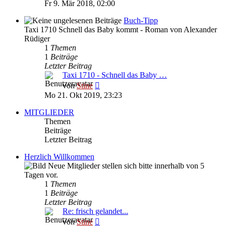
Beitrag
Fr 9. Mär 2018, 02:00
Buch-Tipp
Taxi 1710 Schnell das Baby kommt - Roman von Alexander
Rüdiger
1
Themen
1
Beiträge
Letzter Beitrag
Taxi 1710 - Schnell das Baby …
Neuester
von
Stine
Beitrag
Mo 21. Okt 2019, 23:23
MITGLIEDER
Themen
Beiträge
Letzter Beitrag
Herzlich Willkommen
Neue Mitglieder stellen sich bitte innerhalb von 5
Tagen vor.
1
Themen
1
Beiträge
Letzter Beitrag
Re: frisch gelandet...
Neuester
von
Stine