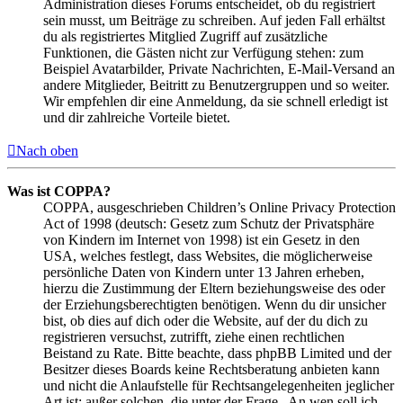
Administration dieses Forums entscheidet, ob du registriert
sein musst, um Beiträge zu schreiben. Auf jeden Fall erhältst
du als registriertes Mitglied Zugriff auf zusätzliche
Funktionen, die Gästen nicht zur Verfügung stehen: zum
Beispiel Avatarbilder, Private Nachrichten, E-Mail-Versand an
andere Mitglieder, Beitritt zu Benutzergruppen und so weiter.
Wir empfehlen dir eine Anmeldung, da sie schnell erledigt ist
und dir zahlreiche Vorteile bietet.
Nach oben
Was ist COPPA?
COPPA, ausgeschrieben Children’s Online Privacy Protection
Act of 1998 (deutsch: Gesetz zum Schutz der Privatsphäre
von Kindern im Internet von 1998) ist ein Gesetz in den
USA, welches festlegt, dass Websites, die möglicherweise
persönliche Daten von Kindern unter 13 Jahren erheben,
hierzu die Zustimmung der Eltern beziehungsweise des oder
der Erziehungsberechtigten benötigen. Wenn du dir unsicher
bist, ob dies auf dich oder die Website, auf der du dich zu
registrieren versuchst, zutrifft, ziehe einen rechtlichen
Beistand zu Rate. Bitte beachte, dass phpBB Limited und der
Besitzer dieses Boards keine Rechtsberatung anbieten kann
und nicht die Anlaufstelle für Rechtsangelegenheiten jeglicher
Art ist; außer solchen, die unter der Frage „An wen soll ich