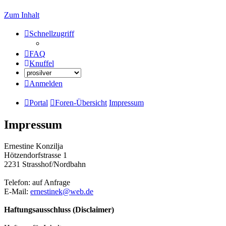
Zum Inhalt
Schnellzugriff
FAQ
Knuffel
Anmelden
Portal
Foren-Übersicht
Impressum
Impressum
Ernestine Konzilja
Hötzendorfstrasse 1
2231 Strasshof/Nordbahn
Telefon: auf Anfrage
E-Mail:
ernestinek@web.de
Haftungsausschluss (Disclaimer)